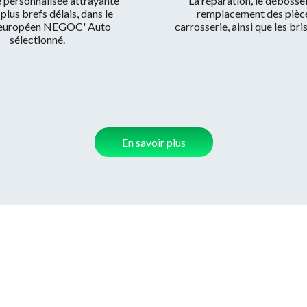
 personnalisée attrayante
La réparation, le débossel
 plus brefs délais, dans le
remplacement des pièc
 européen NEGOC' Auto
carrosserie, ainsi que les bri
sélectionné.
En savoir plus