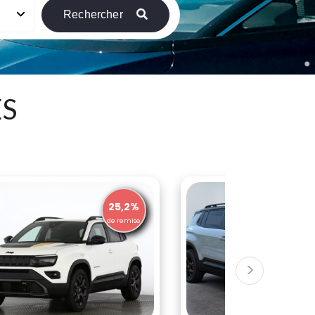
Rechercher
ES
25,2%
26,6%
e remise
de remise
>