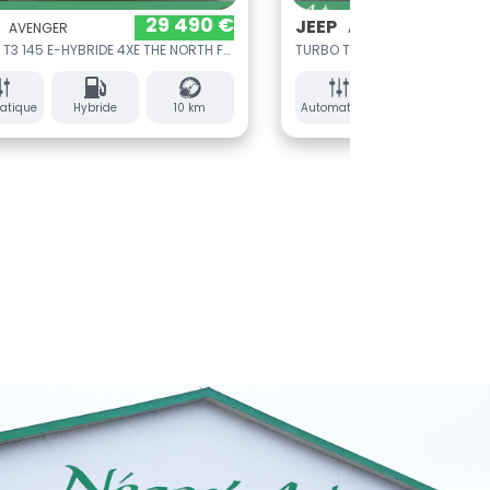
 490 €
29 890 €
JEEP
JE
AVENGER
TURBO T3 145 E-HYBRIDE 4XE THE NORTH FACE BVR
TURBO T3 145 E-HYBRIDE 4XE THE NORTH FACE BVR
10 km
Automatique
Hybride
10 km
Aut