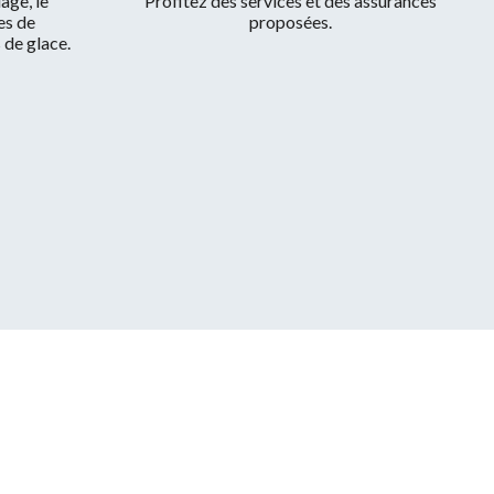
age, le
Profitez des services et des assurances
es de
proposées.
s de glace.