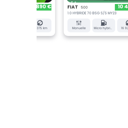
0 €
10 490 €
FIAT
FIAT
500
6
1.0 HYBRIDE 70 BSG S/S MY23
1.2 HYBRI
km
Manuelle
Micro hybride essence
16 923 km
Automati