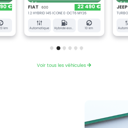
22 490 €
29
JEEP
00
AVENGER
D 145 ICONE E-DCT6 MY26
que
Hybride essence
10 km
Automatique
Hybride
1
2
3
4
5
6
Voir tous les véhicules