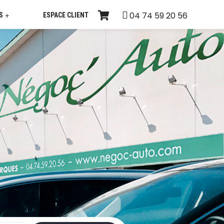
04 74 59 20 56
S
ESPACE CLIENT
+