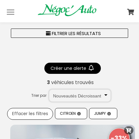
Menu
FILTRER LES RÉSULTATS
Créer une alerte
3
véhicules trouvés
Trier par
Effacer les filtres
CITROEN
JUMPY
-33%