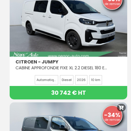
de remise
CITROEN - JUMPY
CABINE APPROFONDIE FIXE XL 2.2 DIESEL 180 EAT8 5PL
Automatique
Diesel
2026
10 km
30 742 € HT
-34%
de remise