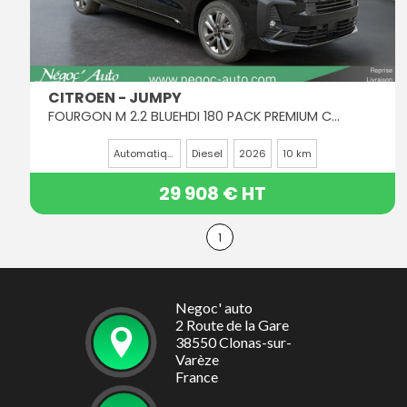
CITROEN - JUMPY
FOURGON M 2.2 BLUEHDI 180 PACK PREMIUM CONNECT EAT8
Automatique
Diesel
2026
10 km
29 908 € HT
1
Negoc' auto
2 Route de la Gare
38550 Clonas-sur-
Varèze
France