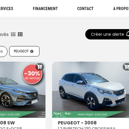
ERVICES
FINANCEMENT
CONTACT
A PROPO
uvés
Créer une alerte
es
PEUGEOT
-30%
de remise
308 SW
PEUGEOT - 3008
5 GT E-DCS6
1.2 PURETECH 130 CROSSWAY EAT6