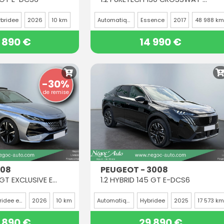
bridee
2026
10 km
Automatique
Essence
2017
48 988 km
 890 €
14 990 €
-30%
de remise
308
PEUGEOT - 3008
1.2 HYBRID 145 GT EXCLUSIVE E-DCS6
1.2 HYBRID 145 GT E-DCS6
Hybridee essence
2026
10 km
Automatique
Hybridee
2025
17 573 km
 890 €
29 890 €