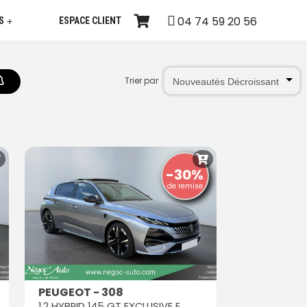
04 74 59 20 56
S
ESPACE CLIENT
+
Trier par
-30%
de remise
PEUGEOT - 308
1.2 HYBRID 145 GT EXCLUSIVE E-DCS6