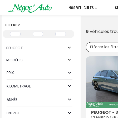
NOS VEHICULES
S
+
FILTRER
6
véhicules tro
Effacer les filtr
PEUGEOT
MODÈLES
PRIX
KILOMETRAGE
ANNÉE
PEUGEOT - 
ENERGIE
1.2 HYBRID 14