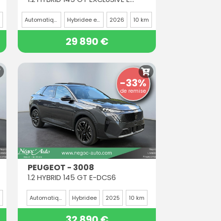
Automatique
Hybridee essence
2026
10 km
29 890 €
-33%
de remise
PEUGEOT - 3008
1.2 HYBRID 145 GT E-DCS6
Automatique
Hybridee
2025
10 km
32 890 €