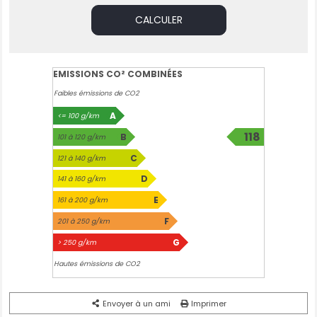
CALCULER
EMISSIONS CO² COMBINÉES
Faibles émissions de CO2
A
<= 100 g/km
118
B
101 à 120 g/km
g/km
C
121 à 140 g/km
D
141 à 160 g/km
E
161 à 200 g/km
F
201 à 250 g/km
G
> 250 g/km
Hautes émissions de CO2
Envoyer à un ami
Imprimer