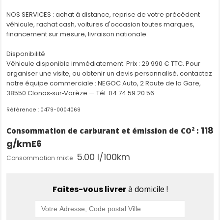
Radars de recul
NOS SERVICES : achat à distance, reprise de votre précédent
Régulateur de vitesse adaptatif
véhicule, rachat cash, voitures d'occasion toutes marques,
Rétroviseurs extérieurs électriques et dégivrants
financement sur mesure, livraison nationale.
Rétroviseurs extérieurs Gris Mégalithe
Rétroviseurs rabattables automatiquement
Disponibilité
Sellerie TEP MicroCloud
Véhicule disponible immédiatement. Prix : 29 990 € TTC. Pour
Siège conducteur à réglage lombaire
organiser une visite, ou obtenir un devis personnalisé, contactez
Siège conducteur réglable en hauteur
notre équipe commerciale : NEGOC Auto, 2 Route de la Gare,
Siège passager réglage en hauteur
38550 Clonas‑sur‑Varèze — Tél. 04 74 59 20 56
Signature lumineuse à LED
Skis avant / arrière Gris Mégalithe
Référence : 0479-0004069
Stop & Start
Système antipatinage (ASR)
118
Consommation de carburant et émission de CO² :
Système de commutation automatique feux de
g/km
E6
route/feux de croisement
Système de contrôle de trajectoire (ESC)
5.00 l/100km
Consommation mixte
Tableau de bord digital 7” configurable
Vitres surteintées
Volant réglable en hauteur et en profondeur
Faites-vous livrer
à domicile !
Volant soft feel