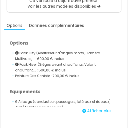
Ce véhicule a déjà trouvé preneur.
Voir les autres modèles disponibles
Options
Données complémentaires
Options
Pack City (Avertisseur d'angles morts, Caméra
Multivues,... : 600,00 € inclus
Pack Hiver (Sièges avant chauffants, Volant
chauffant,... : 500,00 € inclus
Peinture Gris Schiste : 700,00 € inclus
Equipements
6 Airbags (conducteur, passagers, latéraux et rideaux)
ABS (Antiblocage de roues)
Afficher plus
Aide au démarrage en côte (HSA)
Aide au maintien dans la file (LKA)
Alerte attention conducteur