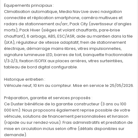
Équipements principaux :
Enregistreur de données d’événements (accident)
Climatisation automatique, Media Nav Live avec navigation
ESC déconnectable
connectée et réplication smartphone, caméra multivues et
Essuie-glace à déclenchement automatique
radars de stationnement av/arr, Pack City (avertisseur d’angles
Feux de croisement avant Eco-LED
morts), Pack Hiver (sièges et volant chauffants, pare‑brise
Feux de jour
chauffant), 6 airbags, ABS, ESC/ASR, aide au maintien dans la file
Fixation Isofix aux places arrière extérieures
(LKA), régulateur de vitesse adaptatif, frein de stationnement
Frein de stationnement électrique
électrique, démarrage mains‑libres, vitres impulsionnelles,
Freinage automatique d'urgence avec détection piétons
signature lumineuse LED, barres de toit, banquette fractionnable
et cyclistes
1/3‑2/3, fixation ISOFIX aux places arrières, vitres surteintées,
Indicateur de changement de vitesses
tableau de bord digital configurable.
Joncs de calandre Blanc
Kit de gonflage
Historique entretien :
Lève vitres électriques avant et arrière impulsionnels
Véhicule neuf, 10 km au compteur. Mise en service le 25/05/2026.
Limiteur de vitesse
Lunette arrière dégivrante / Essuie-vitre arrière temporisé
Préparation, garantie et services proposés :
Médaillons des portes avant en TEP MicroCloud lavable
Ce Duster bénéficie de la garantie constructeur (3 ans ou 100
avec surpiqûres Brun Cuivré
000 km). Nous proposons également reprise possible de votre
Media Nav Live (Navigation GPS, Radio DAB, Smartphone
véhicule, solutions de financement personnalisées et livraison
Réplication AppleCarPlay et Android Auto, Bluetooth, 6
(rapide ou sur rendez‑vous). Frais administratifs et prestation de
haut-parleurs)
mise en circulation inclus selon offre (détails disponibles sur
Ordinateur de bord 13 fonctions (écran TFT)
demande).
Projecteurs antibrouillard