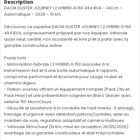
Description
Alerte de survitesse avec reconnaissance des panneaux
DACIA DUSTER JOURNEY 1.2 HYBRID‑G 150 4X4 BVA – 140 ch –
de signalisation
Automatique – 2026 – 10 km
Alerte visuelle et sonore du non-bouclage ceinture avant
Allumage automatique des projecteurs
Découvrez ce superbe DACIA DUSTER JOURNEY 1.2 HYBRID‑G 150
Assistance au freinage d'urgence
4X4 BVA, soigneusement préparé par nos équipes. Véhicule
Avertisseur de changement de file (LDWS)
quasi neuf, certifié, non accidenté et livré prêt à partir avec la
Banquette arrière rabattable et fractionnable 1/3-2/3
garantie constructeur active.
Barres de toit longitudinales noires
Boucliers ton caisse
Points forts :
Bouton "My Safety "
- Motorisation hybride 1.2 HYBRID‑G 150 associée à la
Bouton éco-mode
transmission 4x4 et à une boîte automatique 6 rapports :
Cache-bagages
compromis performant et économe pour usage routier et
Caméra de recul
chemins légers.
Carte mains-libres
- Finition Journey offrant un équipement complet (Pack City et
Climatisation automatique
Pack Hiver) et une présentation soignée en Blanc Glacier avec
Commandes au volant
sellerie TEP MicroCloud.
Console centrale semi-haute avec accoudoir et
- Sécurité et assistance à la conduite de haut niveau : 6 airbags,
rangement
freinage d’urgence avec détection piétons/cyclistes, aide au
Contrôle de vitesse en descente
maintien de voie, régulateur adaptatif et caméra multivues.
Détecteur de sous-pression des pneus (DDS)
- Véhicule 0kms/neuf (10 km, mise en circulation 25/05/2026) :
Direction assistée électrique à assistance variable
avantage de la garantie constructeur et état irréprochable.
Disques de frein à l'arrière
Eclairage coffre