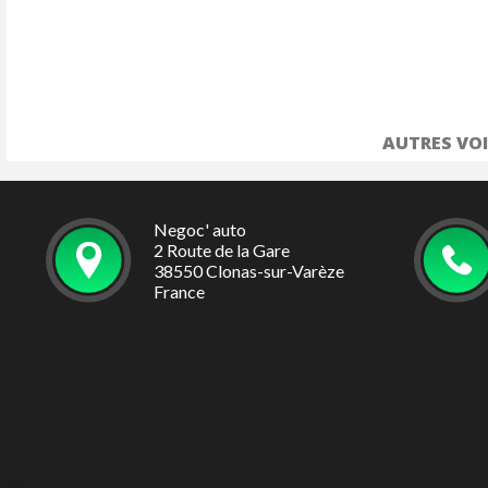
Système audio
Système de co
route/feux de 
Système multim
Uconnect 10,25
AUTRES VOI
Vitres arrière et
Volant en TEP
Negoc' auto
2 Route de la Gare
38550 Clonas-sur-Varèze
France