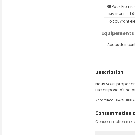
Pack Premium
ouverture... : 1
Toit ouvrant éle
Equipements
Accoudoir cent
Airbags fronta
passager
Description
Alerte de fran
maintien dans l
Nous vous proposons
Banquette arri
Elle dispose d'une p
Caméra de rec
Référence : 0479-000
Climatisation
Coques de rétro
Consommation de
Détecteur de p
Consommation mixt
projecteurs
Eclairage extér