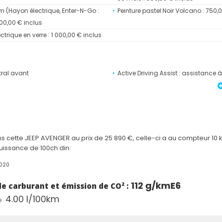
 (Hayon électrique, Enter-N-Go :
Peinture pastel Noir Volcano : 750,
 000,00 € inclus
ctrique en verre : 1 000,00 € inclus
ral avant
Active Driving Assist : assistance 
semi-autonome
ux et latéraux conducteur et
Airbags rideaux avant/arrière
chissement de ligne avec aide au
Attention Assist : système de détec
a file
somnolence
 cette JEEP AVENGER au prix de 25 890 €, celle-ci a au compteur 10 
ère rabattable 40/60
Calandre gloss black
uissance de 100ch din.
ul 180°
Chargeur sans fil pour Smartphon
4020
 automatique
Combiné d'instrumentation numéri
viseurs extérieurs Gloss Black
Démarrage sans clé
112 g/km
E6
 carburant et émission de CO² :
luie et allumage automatique des
Eclairage d'ambiance à LED multic
4.00 l/100km
e
ieur d'accueil et
Feux arrière à LED