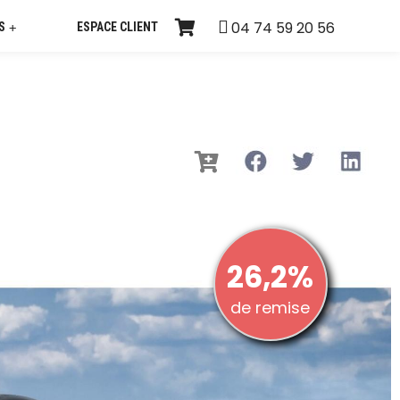
04 74 59 20 56
S
ESPACE CLIENT
+
26,2%
de remise