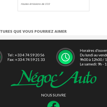
 6 haut-parleurs 100 W
Système d'aide à la descente
Hautes émissions de CO2
mmutation automatique feux de
Système de reconnaissance des 
croisement
signalisation
édia avec écran couleur tactile
Tapis de sol avant et arrière
"
TURES QUE VOUS POURRIEZ AIMER
 lunette arrière surteintées
Vitres avant et arrière électriques 
Horaires d'ouve
Tel : +33 4 74 59 20 56
Du lundi au vend
Fax: +33 4 74 59 21 33
9h00 à 12h00 / 
Le samedi: 9h - 
NOUS SUIVRE