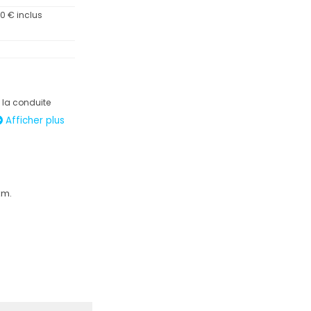
00 € inclus
à la conduite
Afficher plus
tion de
km.
e
que de 10,25"
olore