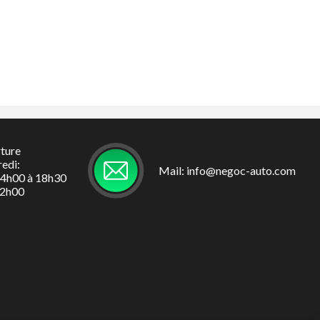
panneaux de
séquentielles
rture
redi:
Mail: info@negoc-auto.com
14h00 à 18h30
12h00