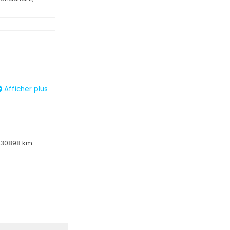
Afficher plus
s satinées
 30898 km.
on automatique
ues
rbain/péri-
yclistes