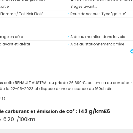
ortie...
Sièges avant...
Flamme / Toit Noir Etoilé
Roue de secours Type "galette"
rage en côte
Aide au maintien dans la voie
 avant et latéral
Aide au stationnement arrière
chissement de ligne
Alerte distance de sécurité
matique des essuie-glaces
Antenne de type requin noir étoilé
/3 2/3
Barres de toit longitudinales noire
 avec lame sport gris satin
Calandre à damier ice black
ul
Carte mains-libres
 cette RENAULT AUSTRAL au prix de 26 890 €, celle-ci a au compteur
lée le 22-05-2023 et dispose d'une puissance de 160ch din.
 automatique bi-zone
Eclairage intelligent (commutati
feux de croisement/feux de route)
3469
ffet 3D à LED
Feux clignotants arrière dynamiq
142 g/km
E6
ive vision (avec fonction
Frein à main automatique
 carburant et émission de CO² :
intégrée)
6.20 l/100km
e
gence autonome avec fonction
Freinage d’urgence automatique u
urbain avec détection piétons et c