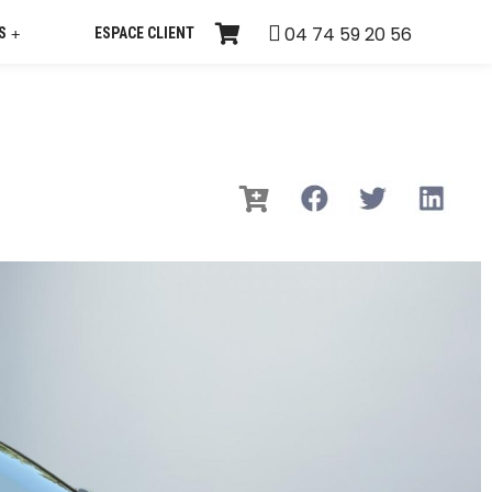
04 74 59 20 56
S
ESPACE CLIENT
+