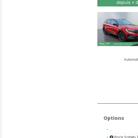
Options
...
Pack Safety (