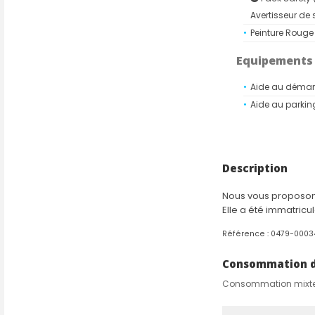
Avertisseur de s
Peinture Rouge 
Equipements
Aide au démar
Aide au parking
Alerte de fran
Allumage auto
Banquette AR 1
Description
Bouclier avant
Caméra de rec
Nous vous proposons
Elle a été immatricu
Climatisation
Référence : 0479-000
Feux arrière à e
Feux LED adapt
Consommation de
antibrouillard 
Consommation mixt
Freinage d'ur
intersection