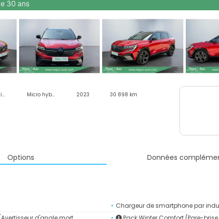
Automatique
Micro hybride essence
2023
30 898 km
Options
Données complémen
Chargeur de smartphone par indu
Avertisseur d'angle mort,
Pack Winter Comfort (Pare-brise