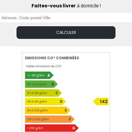
Faites-vous livrer
à domicile !
 20" daytona diamantées noir
Limiteur de vitesse
rrière ice black
Pédalier en aluminium
on GPS
Réglage en hauteur du siège pas
vitesse
Réplication smartphone compatib
CALCULER
& Apple CarPlay
térieur électrochrome sans contour
Rétroviseurs rabattables électriq
-SENSE (choix des modes de
Sellerie Mixte tissu et Alcantra ave
bleues
EMISSIONS CO² COMBINÉES
réglables manuellement
Son Arkamys 8 haut-parleurs
Faibles émissions de CO2
connaissance des panneaux de
Système de surveillance de la vig
A
<= 100 g/km
conducteur
B
101 à 120 g/km
d open R 12,3"
Vitres teintées arrières
C
121 à 140 g/km
uir
Volant spécifique avec insert Alca
142
D
141 à 160 g/km
g/km
E
161 à 200 g/km
F
201 à 250 g/km
G
> 250 g/km