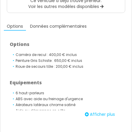
Ce véhicule a déjà trouvé preneur.
Voir les autres modèles disponibles
Options
Données complémentaires
Options
Caméra de recul : 400,00 € inclus
Peinture Gris Schiste : 650,00 € inclus
Roue de secours tôle : 200,00 € inclus
Equipements
6 haut-parleurs
ABS avec aide au freinage d'urgence
Aérateurs latéraux chrome satiné
Aide au démarrage en côte
Afficher plus
Aide au stationnement arrière
Airbags frontaux et latéraux à l'AV
Airbags rideaux de têtes aux places avant et arrière