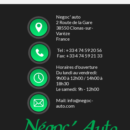
Système de surveillance de pression des pneus
Vitres avant électriques avec descente et remontée à
impulsion
Negoc' auto
Vitres latérales et lunette arrière surteintées
2 Route de la Gare
Volant en textile enduit grainé cousu
38550 Clonas-sur-
Volant multifonction
Varèze
Volant réglable en hauteur et en profondeur
France
Tel : +33 4 74 59 20 56
Fax: +33 4 74 59 21 33
Horaires d'ouverture
Du lundi au vendredi:
9h00 à 12h00 / 14h00 à
18h30
Le samedi: 9h - 12h00
Mail: info@negoc-
auto.com